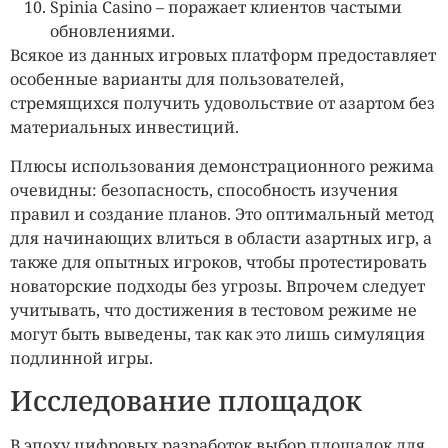
Spinia Casino – поражает клиентов частыми
обновлениями.
Всякое из данных игровых платформ предоставляет
особенные варианты для пользователей,
стремящихся получить удовольствие от азартом без
материальных инвестиций.
Плюсы использования демонстрационного режима
очевидны: безопасность, способность изучения
правил и создание планов. Это оптимальный метод
для начинающих влиться в области азартных игр, а
также для опытных игроков, чтобы протестировать
новаторские подходы без угрозы. Впрочем следует
учитывать, что достижения в тестовом режиме не
могут быть выведены, так как это лишь симуляция
подлинной игры.
Исследование площадок
В эпоху цифровых разработок выбор площадок для