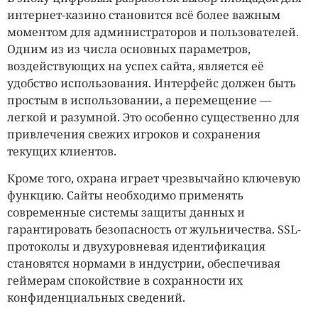
интернет-казино становится всё более важным
моментом для администраторов и пользователей.
Одним из из числа основных параметров,
воздействующих на успех сайта, является её
удобство использования. Интерфейс должен быть
простым в использовании, а перемещение —
легкой и разумной. Это особенно существенно для
привлечения свежих игроков и сохранения
текущих клиентов.
Кроме того, охрана играет чрезвычайно ключевую
функцию. Сайты необходимо применять
современные системы защиты данных и
гарантировать безопасность от жульничества. SSL-
протоколы и двухуровневая идентификация
становятся нормами в индустрии, обеспечивая
геймерам спокойствие в сохранности их
конфиденциальных сведений.