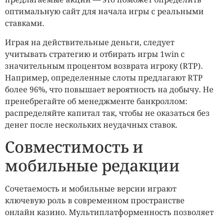
оптимальную сайт для начала игры с реальными
ставками.
Играя на действительные деньги, следует
учитывать стратегию и отбирать игры 1win с
значительным процентом возврата игроку (RTP).
Например, определенные слоты предлагают RTP
более 96%, что повышает вероятность на добычу. Не
пренебрегайте об менеджменте банкроллом:
распределяйте капитал так, чтобы не оказаться без
денег после нескольких неудачных ставок.
Совместимость и
мобильные редакции
Сочетаемость и мобильные версии играют
ключевую роль в современном пространстве
онлайн казино. Мультиплатформенность позволяет