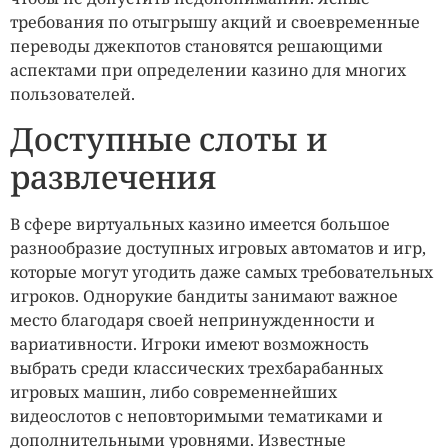
требования по отыгрышу акций и своевременные
переводы джекпотов становятся решающими
аспектами при определении казино для многих
пользователей.
Доступные слоты и
развлечения
В сфере виртуальных казино имеется большое
разнообразие доступных игровых автоматов и игр,
которые могут угодить даже самых требовательных
игроков. Однорукие бандиты занимают важное
место благодаря своей непринужденности и
вариативности. Игроки имеют возможность
выбрать среди классических трехбарабанных
игровых машин, либо современнейших
видеослотов с неповторимыми тематиками и
дополнительными уровнями. Известные