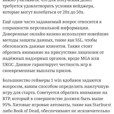
требуется удовлетворить условия вейджера,
которые могут колебаться от 20x до 50x.
Ещё один часто задаваемый вопрос относится к
сохранности персональной информации.
Доверенные онлайн-казино используют новейшие
методы защиты данных, такие как SSL, чтобы
обезопасить данные клиентов. Также стоит
обратить внимание на присутствие лицензии от
надёжных надзорных органов, вроде MGA или
UKGC. Данное гарантирует честность игр и
своевременные выплаты призов.
Большинство геймеры 1 win вдобавок задаются
вопросом, каким способом определить наилучшую
игру для старта. Советуется обратить внимание на
RTP, который в совершенстве должен быть выше
95%. Хитовые игровые автоматы, такие как Starburst
либо Book of Dead, обеспечивают не исключительно