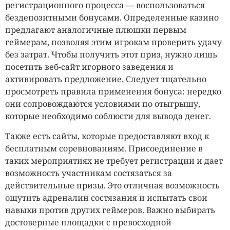
регистрационного процесса — воспользоваться
бездепозитными бонусами. Определенные казино
предлагают аналогичные плюшки первым
геймерам, позволяя этим игрокам проверить удачу
без затрат. Чтобы получить этот приз, нужно лишь
посетить веб-сайт игорного заведения и
активировать предложение. Следует тщательно
просмотреть правила применения бонуса: нередко
они сопровождаются условиями по отыгрышу,
которые необходимо соблюсти для вывода денег.
Также есть сайты, которые предоставляют вход к
бесплатным соревнованиям. Присоединение в
таких мероприятиях не требует регистрации и дает
возможность участникам состязаться за
действительные призы. Это отличная возможность
ощутить адреналин состязания и испытать свои
навыки против других геймеров. Важно выбирать
достоверные площадки с превосходной