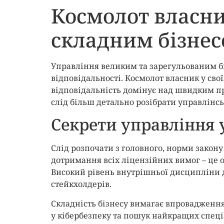
Космолот власни
складним бізне
Управління великим та зарегульованим бі
відповідальності. Космолот власник у свої
відповідальність домінує над швидким пр
слід більш детально розібрати управлінсь
Секрети управління
Слід розпочати з головного, норми закону 
дотримання всіх ліцензійних вимог – це о
Високий рівень внутрішньої дисципліни д
стейкхолдерів.
Складність бізнесу вимагає впровадження
у кібербезпеку та пошук найкращих спеціал