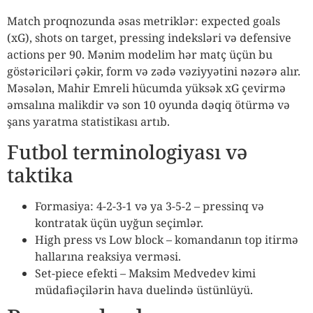
Match proqnozunda əsas metriklər: expected goals
(xG), shots on target, pressing indeksləri və defensive
actions per 90. Mənim modelim hər matç üçün bu
göstəriciləri çəkir, form və zədə vəziyyətini nəzərə alır.
Məsələn, Mahir Emreli hücumda yüksək xG çevirmə
əmsalına malikdir və son 10 oyunda dəqiq ötürmə və
şans yaratma statistikası artıb.
Futbol terminologiyası və
taktika
Formasiya: 4-2-3-1 və ya 3-5-2 – pressinq və
kontratak üçün uyğun seçimlər.
High press vs Low block – komandanın top itirmə
hallarına reaksiya verməsi.
Set-piece efekti – Maksim Medvedev kimi
müdafiəçilərin hava duelində üstünlüyü.