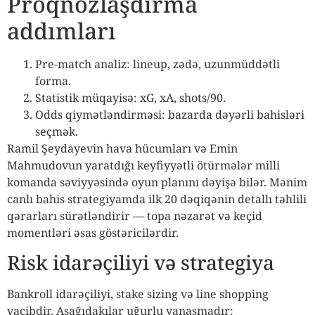
Proqnozlaşdırma
addımları
Pre-match analiz: lineup, zədə, uzunmüddətli
forma.
Statistik müqayisə: xG, xA, shots/90.
Odds qiymətləndirməsi: bazarda dəyərli bahisləri
seçmək.
Ramil Şeydayevin hava hücumları və Emin
Mahmudovun yaratdığı keyfiyyətli ötürmələr milli
komanda səviyyəsində oyun planını dəyişə bilər. Mənim
canlı bahis strategiyamda ilk 20 dəqiqənin detallı təhlili
qərarları sürətləndirir — topa nəzarət və keçid
momentləri əsas göstəricilərdir.
Risk idarəçiliyi və strategiya
Bankroll idarəçiliyi, stake sizing və line shopping
vacibdir. Aşağıdakılar uğurlu yanaşmadır: