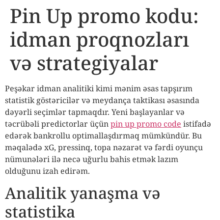
Pin Up promo kodu:
idman proqnozları
və strategiyalar
Peşəkar idman analitiki kimi mənim əsas tapşırım
statistik göstəricilər və meydança taktikası əsasında
dəyərli seçimlər tapmaqdır. Yeni başlayanlar və
təcrübəli predictorlar üçün
pin up promo code
istifadə
edərək bankrollu optimallaşdırmaq mümkündür. Bu
məqalədə xG, pressinq, topa nəzarət və fərdi oyunçu
nümunələri ilə necə uğurlu bahis etmək lazım
olduğunu izah edirəm.
Analitik yanaşma və
statistika