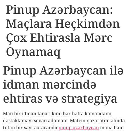
Pinup Azərbaycan:
Maçlara Heçkimdən
Çox Ehtirasla Mərc
Oynamaq
Pinup Azərbaycan ilə
idman mərcində
ehtiras və strategiya
Mən bir idman fanatı kimi hər həftə komandamı
dəstəkləməyi sevən adamam. Matçın nəzarətini əlində
tutan bir sayt axtaranda
pinup azərbaycan
mənə həm