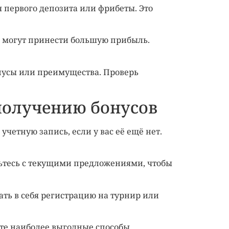
 первого депозита или фрибеты. Это
е могут принести большую прибыль.
нусы или преимущества. Проверь
 получению бонусов
 учетную запись, если у вас её ещё нет.
ьтесь с текущими предложениями, чтобы
ть в себя регистрацию на турнир или
ете наиболее выгодные способы