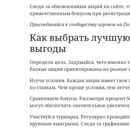
Следи за обновлениями акций на сайте, 
приветственным бонусом при регистрации
Присоединяйся к сообществу игроков на 
Как выбрать лучшую
выгоды
Определи цель. Задумайся, чего именно т
Разные акции ориентированы на разные 
Изучи условия. Каждая акция имеет свои
по ставкам. Чем проще условия, тем легче
Сравниваем бонусы. Рассмотри процент б
могут обеспечить значительное увеличен
Участвуй в турнирах. Регулярно проводя
крупным выигрыша. Следи за графиками 