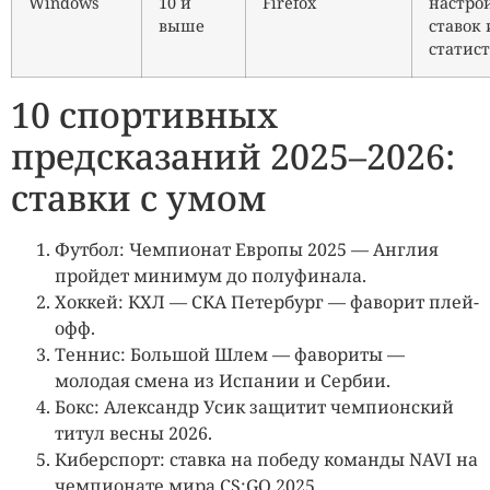
Windows
10 и
Firefox
настро
выше
ставок 
статис
10 спортивных
предсказаний 2025–2026:
ставки с умом
Футбол: Чемпионат Европы 2025 — Англия
пройдет минимум до полуфинала.
Хоккей: КХЛ — СКА Петербург — фаворит плей-
офф.
Теннис: Большой Шлем — фавориты —
молодая смена из Испании и Сербии.
Бокс: Александр Усик защитит чемпионский
титул весны 2026.
Киберспорт: ставка на победу команды NAVI на
чемпионате мира CS:GO 2025.