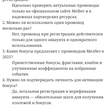
Идеально проверять актуальные промокоды
только на официальном сайте Melbet и в
надежных партнерских ресурсах.
2. Можно ли использовать один промокод
несколько раз?
Нет, промокод при регистрации действителен
только для одного аккаунта и однократного
использования.
3. Какие бонусы предлагают с промокодом Мелбет в
2025?
Приветственные бонусы, фриставки, кэшбэк и
улучшенные коэффициенты на избранные
события.
4. Нужно ли подтверждать личность для активации
бонуса?
Да, легальная регистрация и верификация
аккаунта — обязательные шаги для получения
платежей и бонусов.