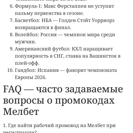
Формула-1: Макс Ферстаппен не уступит
пальму первенства в сезоне.
Баскетбол: НБА — Голден Стэйт Уорриорз
возвращаются в финал.
Волейбол: Россия — чемпион мира среди
мужчин.
Американский футбол: КХЛ наращивает
популярность в СНГ, ставка на Вашингтон в
плей-офф.
Гандбол: Испания — фаворит чемпионата
Европы 2026.
FAQ — часто задаваемые
вопросы о промокодах
Мелбет
1. Где найти рабочий промокод на Мелбет при
регистрации?