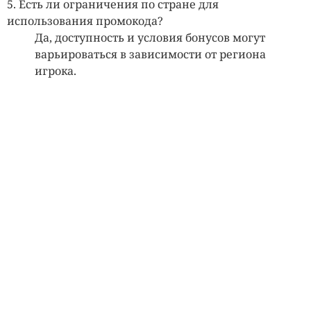
5. Есть ли ограничения по стране для
использования промокода?
Да, доступность и условия бонусов могут
варьироваться в зависимости от региона
игрока.